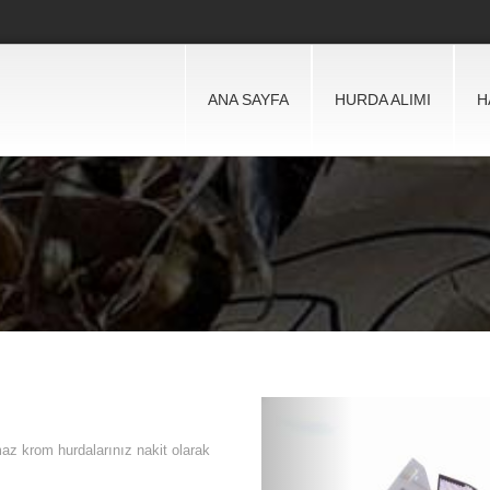
ANA SAYFA
HURDA ALIMI
H
z krom hurdalarınız nakit olarak