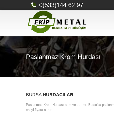
0(533)144 62 97
Paslanmaz Krom Hurdası
BURSA
HURDACILAR
Paslanmaz Krom Hurdası alım ve satımı, Bursa'da paslanma
en iyi fiyata alınır.